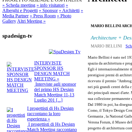
» Scheda meeting
» info visitatori
»
Alberghi e Progetti
» Sponsor
» Architetti
»
Media Partner
» Press Room
» Photo
Gallery
Altri Meeting »
MARIO BELLINI ARCH
spadesign-tv
Architecture + Des
MARIO BELLINI
Sch
Mario Bellini è nato nel 193
INTERVISTE
spazia da architettura e pro
SPONSOR HS
Egli è internazionalmente ri
DESIGN MATCH
prestigiosi premi di archite
MEETING »
ricevuto il premio "Ambrogi
Interviste agli sponsor
nei più grandi centri della 
del primo HS Design
dei principali musei d'arte
Match Meeting 11-13
sua collezione permanente di
Luglio 201 [...]
Dal 1980 in poi, ha disegnat
I progettisti di Hs Design
Como, il Tokyo Design Cente
raccontano la loro
Germania , la National Gall
esperienza »
Verona Forum, il Museo dell
I progettisti di Hs Design
progetto di architettura con
Match Meeting raccontano