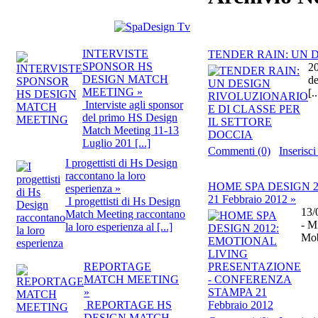
INTERVISTE
TENDER RAIN: UN D
SPONSOR HS
20
DESIGN MATCH
de
MEETING »
[..
Interviste agli sponsor
del primo HS Design
Match Meeting 11-13
Luglio 201 [...]
Commenti (0)
Inseris
I progettisti di Hs Design
raccontano la loro
HOME SPA DESIGN 
esperienza »
21 Febbraio 2012 »
I progettisti di Hs Design
13/
Match Meeting raccontano
- M
la loro esperienza al [...]
Mob
REPORTAGE
MATCH MEETING
»
REPORTAGE HS
DESIGN MATCH