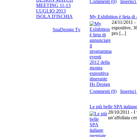
Commenti (0)
Inseris
MEETING 11-13
LUGLIO 2013
ISOLA D'ISCHIA
My Exhibition è lieta di
24/11/2011 - 
espositive, 36
SpaDesign Tv
pro [...]
Commenti (0)
Inseris
Le più belle SPA italia
28/10/2011 - I 
un’affollata cer