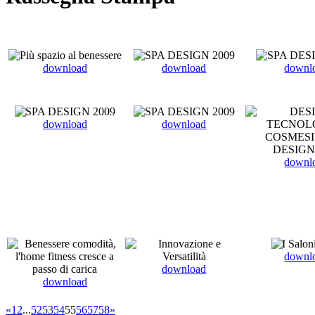
download
download
downl
download
download
downl
downl
download
download
«
1
2
...
52
53
54
55
56
57
58
»